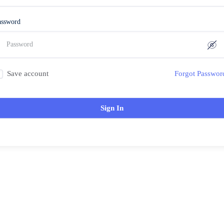
assword
Save account
Forgot Passwor
Sign In