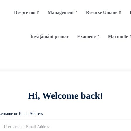
Despre noi
Management
Resurse Umane
Învățământ primar
Examene
Mai multe
Hi, Welcome back!
sername or Email Address