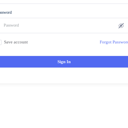
assword
Save account
Forgot Passwor
Sign In