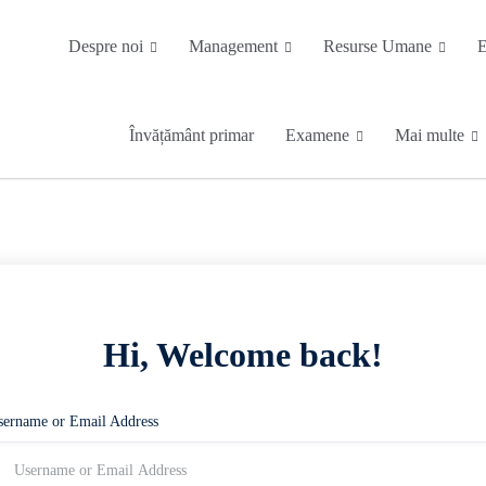
Despre noi
Management
Resurse Umane
E
Învățământ primar
Examene
Mai multe
Hi, Welcome back!
sername or Email Address