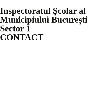
Inspectoratul Școlar al
Municipiului București
Sector 1
CONTACT
+ 4 021.222.21.60
Şoseaua Nicolae Titulescu Nr. 52-54, SECTOR 1, Bucureşti,
011144