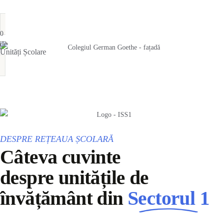
Află mai multe despre performanțele elevilor Sectorului 1
0
de
Unități Școlare
DESPRE REȚEAUA ȘCOLARĂ
Câteva cuvinte
despre unitățile de
învățământ din
Sectorul 1