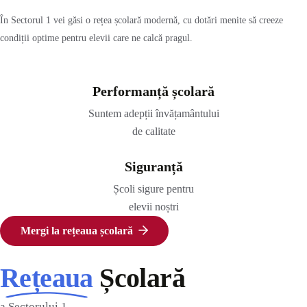
În Sectorul 1 vei găsi o rețea școlară modernă, cu dotări menite să creeze
condiții optime pentru elevii care ne calcă pragul.
Designul modern încorporează
Performanță școlară
Suntem adepții învățamântului
de calitate
Siguranță
Școli sigure pentru
elevii noștri
Mergi la rețeaua școlară
Rețeaua
Școlară
a Sectorului 1