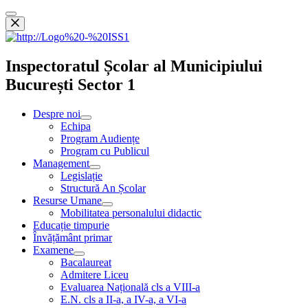
Inspectoratul Școlar al Municipiului
București Sector 1
Despre noi
Echipa
Program Audiențe
Program cu Publicul
Management
Legislație
Structură An Școlar
Resurse Umane
Mobilitatea personalului didactic
Educație timpurie
Învățământ primar
Examene
Bacalaureat
Admitere Liceu
Evaluarea Națională cls a VIII-a
E.N. cls a II-a, a IV-a, a VI-a