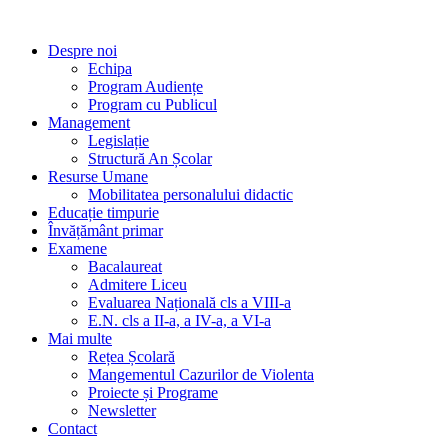
Despre noi
Echipa
Program Audiențe
Program cu Publicul
Management
Legislație
Structură An Școlar
Resurse Umane
Mobilitatea personalului didactic
Educație timpurie
Învățământ primar
Examene
Bacalaureat
Admitere Liceu
Evaluarea Națională cls a VIII-a
E.N. cls a II-a, a IV-a, a VI-a
Mai multe
Rețea Școlară
Mangementul Cazurilor de Violenta
Proiecte și Programe
Newsletter
Contact