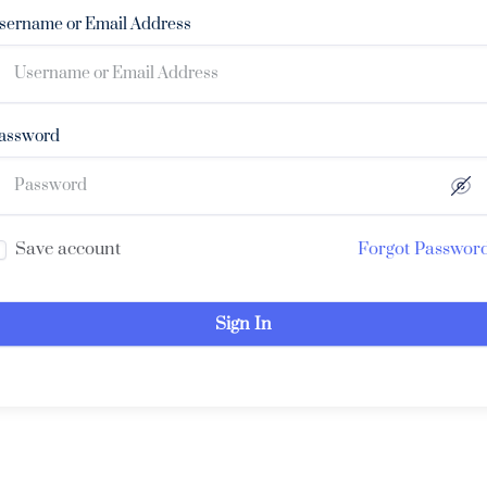
sername or Email Address
assword
Save account
Forgot Passwor
Sign In